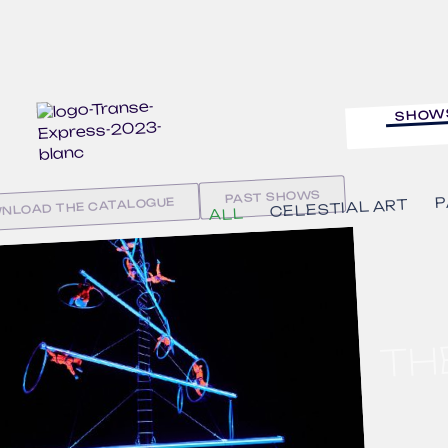
SHOW
PAST SHOWS
P
NLOAD THE CATALOGUE
CELESTIAL ART
ALL
TH