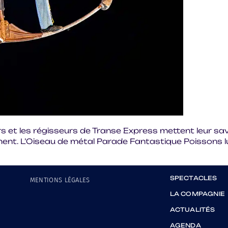
et les régisseurs de Transe Express mettent leur savoi
ent. L’Oiseau de métal Parade Fantastique Poissons lu
SPECTACLES
MENTIONS LÉGALES
LA COMPAGNIE
ACTUALITÉS
AGENDA