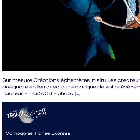
Sur mesure Créations éphémères in situ Les créateurs 
adéquate en lien avec la thématique de votre événem
hauteur – mai 2018 – photo […]
Compagnie Transe Express