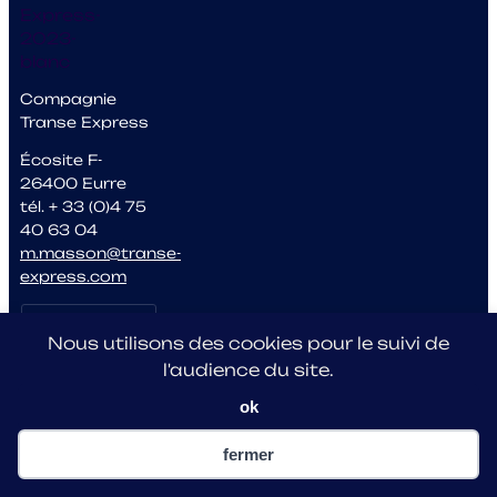
Compagnie
Transe Express
Écosite F-
26400 Eurre
tél. + 33 (0)4 75
40 63 04
m.masson@transe-
express.com
Accédez à
l'Espace
Nous utilisons des cookies pour le suivi de
Presse
l'audience du site.
ok
fermer