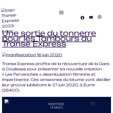
SPECTACLES
ACTUALITÉS
LA COMPAGNIE
CONTACTS
FRANÇAIS
AGENDA
NOTRE LIEU
Une sortie du tonnerre
pour les Tambours du
Transe Express
Transe Express profite de la réouverture de la Gare
à Coulisses pour présenter sa nouvelle création
« Les Pervenches », déambulation féminine et
impertinente. Ces amazones du bitume vont distiller
leur groove jubilatoire le 27 juin 2020, à Eurre
(26400).
MENTIONS
LÉGALES
LA COMPAGNIE