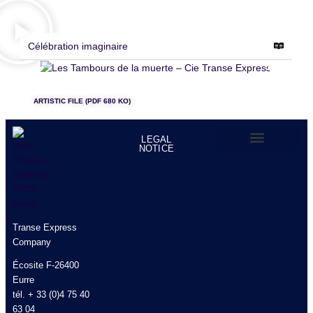
Célébration imaginaire
Les Tambours de la muerte – Cie Transe Express – photo © Emilie Poire
Les T
ARTISTIC FILE (PDF 680 KO)
LEGAL
NOTICE
TRANSE EXPRESS COMPANY
Transe Express
Company
Écosite F-26400
Eurre
tél. + 33 (0)4 75 40
63 04